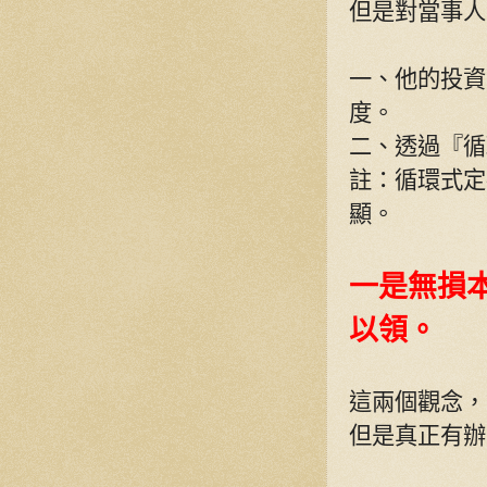
但是對當事人
一、他的投資
度。
二、透過『循
註：循環式定
顯。
一是無損
以領。
這兩個觀念，
但是真正有辦