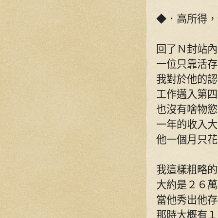
◆．高所得，
回了Ｎ封站內
一位只靠活存
我對於他的認
工作邁入第四
也沒有啥物慾
一年的收入大
他一個月只花
我這樣粗略的
大約是２６萬
當他秀出他存
那時大概有１