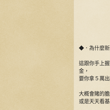
◆．為什麼新
這跟你手上握
金，
要你拿５萬出
大概會賭的膽
或是天天看基