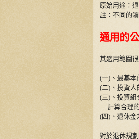
原始用途：退
註：不同的領
通用的
其適用範圍很
(
一
)
、
最基本
(
二
)
、
投資人
(
三
)
、投資組
計算合理
(
四
)
、
退休金
對於退休規劃