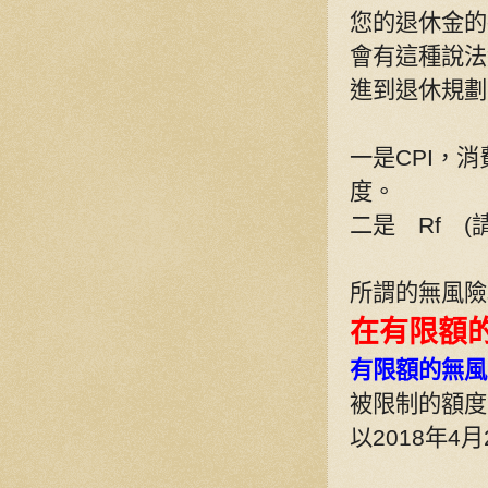
您的退休金的
會有這種說法
進到退休規劃
一是
CPI
，消
度。
二是
Rf
(
所謂的無風險
在有限額
有限額的無風
被限制的額度
以
2018
年
4
月