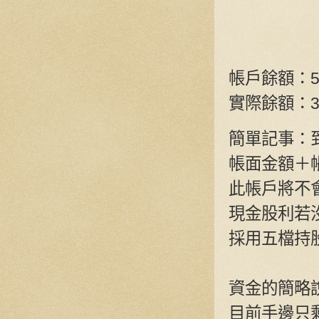
帳戶餘額：520
實際餘額：37
簡單記事：到
帳面金額＋帳
此帳戶將不
現金股利若
採用五檔持
資金的簡略
目前手邊只